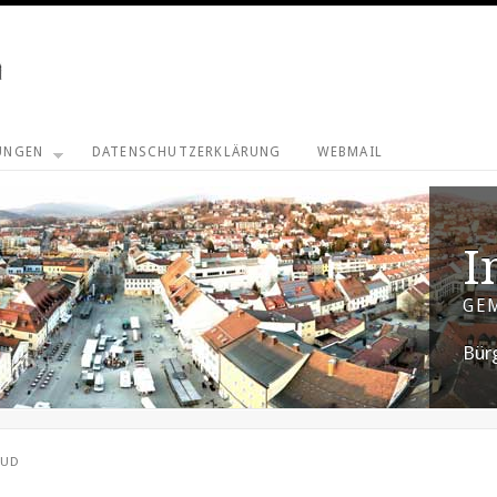
UNGEN
DATENSCHUTZERKLÄRUNG
WEBMAIL
I
GE
Bür
OUD