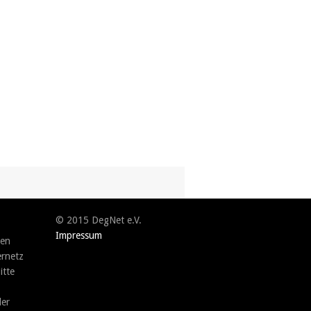
© 2015 DegNet e.V.
Impressum
ren
rnetz
itte
der