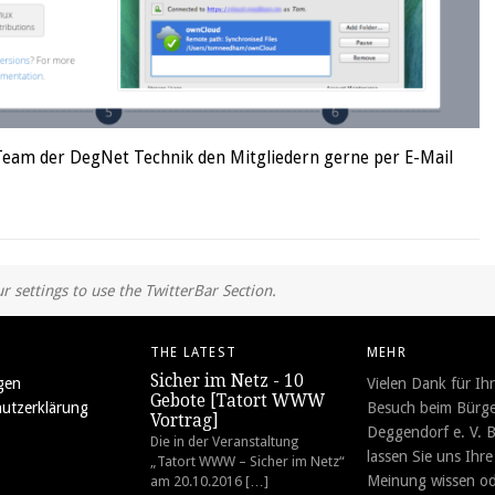
 Team der DegNet Technik den Mitgliedern gerne per E-Mail
r settings to use the TwitterBar Section.
THE LATEST
MEHR
Sicher im Netz - 10
gen
Vielen Dank für Ih
Gebote [Tatort WWW
utzerklärung
Besuch beim Bürge
Vortrag]
Deggendorf e. V. B
Die in der Veranstaltung
lassen Sie uns Ihre
„Tatort WWW – Sicher im Netz“
Meinung wissen o
am 20.10.2016 […]