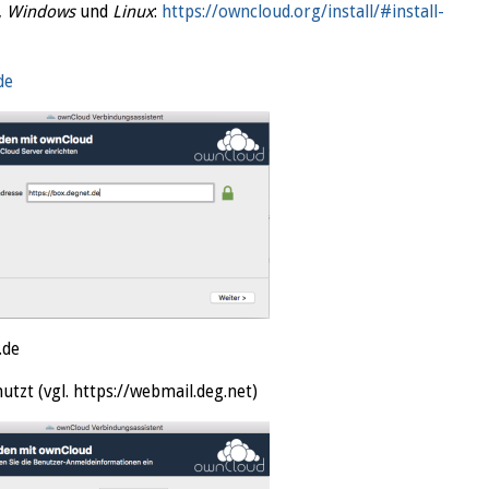
,
Windows
und
Linux
:
https://owncloud.org/install/#install-
de
.de
utzt (vgl. https://webmail.deg.net)