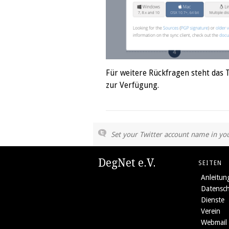
Für weitere Rückfragen steht das
zur Verfügung.
Set your Twitter account name in you
DegNet e.V.
SEITEN
Anleitun
Datensch
Dienste
Verein
Webmail